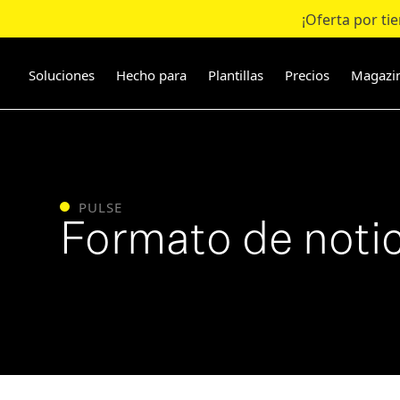
¡Oferta por ti
Ir
al
contenido
Soluciones
Hecho para
Plantillas
Precios
Magazi
PULSE
Formato de notic