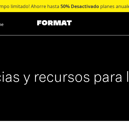
empo limitado! Ahorre hasta
50% Desactivado
planes anual
ne
ias y recursos para