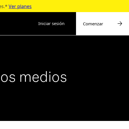
es.*
Ver planes
Iniciar sesión
Comenzar
 los medios