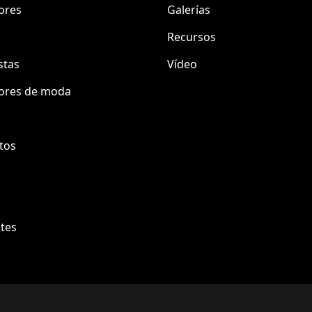
ores
Galerías
Recursos
stas
Vídeo
ores de moda
s
tos
tes